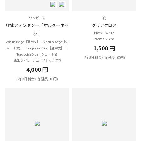
ワンピース
靴
月桃ファンタジー［ホルターネッ
クリアクロス
Black・White
ク］
24cm～25cm
Vanilla Beige［通常丈］・Vanilla Beige［シ
1,500 円
ョート丈］・Turquoise Blue［通常丈］・
Turquoise Blue［ショート丈
(2泊3日 料金 / 1泊延長 100円)
(SIZE: S～4L）チューブトップ付き
4,000 円
(2泊3日 料金 / 1泊延長 100円)