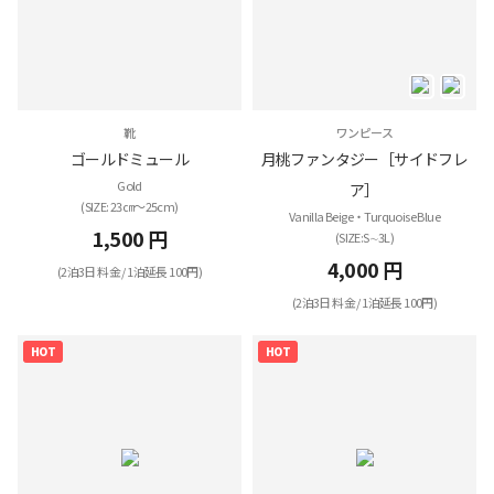
靴
ワンピース
ゴールドミュール
月桃ファンタジー［サイドフレ
Gold
ア］
(SIZE: 23㎝～25cm)
Vanilla Beige・Turquoise Blue
1,500 円
(SIZE:S∼3L)
4,000 円
(2泊3日 料金 / 1泊延長 100円)
(2泊3日 料金 / 1泊延長 100円)
HOT
HOT