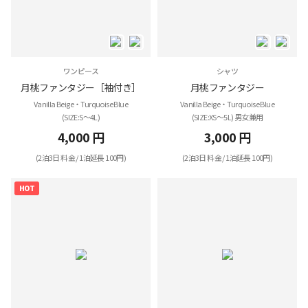
ワンピース
シャツ
月桃ファンタジー［袖付き］
月桃ファンタジー
Vanilla Beige・Turquoise Blue
Vanilla Beige・Turquoise Blue
(SIZE:S～4L)
(SIZE:XS～5L) 男女兼用
4,000 円
3,000 円
(2泊3日 料金 / 1泊延長 100円)
(2泊3日 料金 / 1泊延長 100円)
HOT