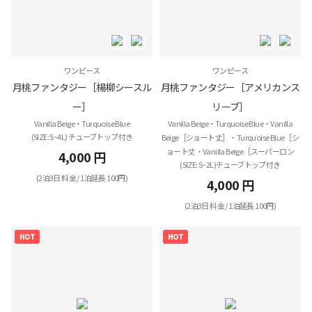
ワンピース
ワンピース
月桃ファンタジー［楊柳シースル
月桃ファンタジー［アメリカンス
ー］
リーブ］
Vanilla Beige・Turquoise Blue
Vanilla Beige・Turquoise Blue・Vanilla
(SIZE: S~4L) チューブトップ付き
Beige［ショート丈］・Turquoise Blue［シ
ョート丈・Vanilla Beige［スーパーロン
4,000 円
(SIZE: S~2L)チューブトップ付き
(2泊3日 料金 / 1泊延長 100円)
4,000 円
(2泊3日 料金 / 1泊延長 100円)
HOT
HOT