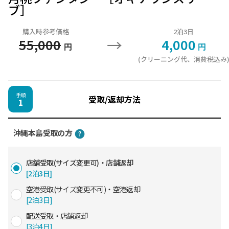
ブ］
購入時参考価格
2泊3日
→
55,000
4,000
円
円
(クリーニング代、消費税込み
手順
受取/返却方法
1
沖縄本島受取の方
店舗受取(サイズ変更可)・店舗返却
[2泊3日]
空港受取(サイズ変更不可)・空港返却
[2泊3日]
配送受取・店舗返却
[3泊4日]