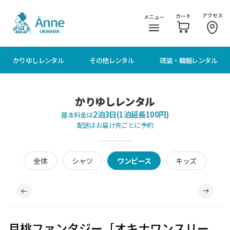
メニューに移動
本文に移動
アクセス
カート
メニュー
かりゆしレンタル
その他レンタル
琉装・韓服レンタル
かりゆしレンタル
2泊3日(1泊延長100円)
基本料金は
配送はお届け先ごとに予約
全体
シャツ
ワンピース
キッズ
月桃ファンタジー［オキナワンスリー