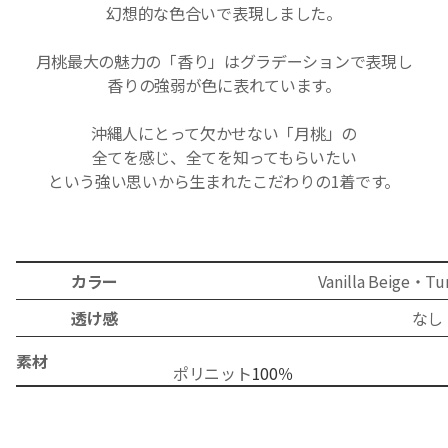
幻想的な色合いで表現しました。
月桃最大の魅力の「香り」はグラデーションで表現し
香りの強弱が色に表れています。
沖縄人にとって欠かせない「月桃」の
全てを感じ、全てを知ってもらいたい
という強い思いから生まれたこだわりの1
着です。
カラー
Vanilla Beige
・Tur
透け感
なし
素材
ポリ
ニット
1