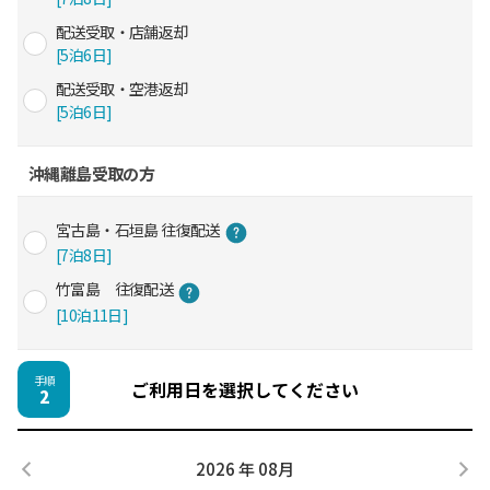
配送受取・店舗返却
[5泊6日]
配送受取・空港返却
[5泊6日]
沖縄離島受取の方
宮古島・石垣島 往復配送
[7泊8日]
竹富島 往復配送
[10泊11日]
手順
ご利用日を選択してください
2
2026 年 08月