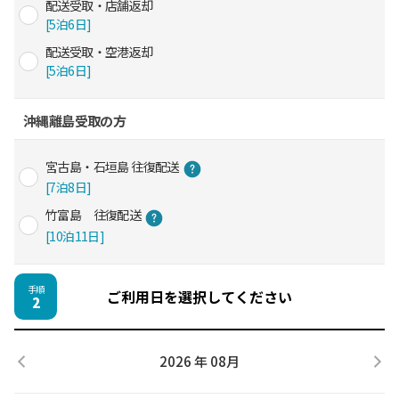
配送受取・店舗返却
[5泊6日]
配送受取・空港返却
[5泊6日]
沖縄離島受取の方
宮古島・石垣島 往復配送
[7泊8日]
竹富島 往復配送
[10泊11日]
手順
ご利用日を選択してください
2
2026 年 08月