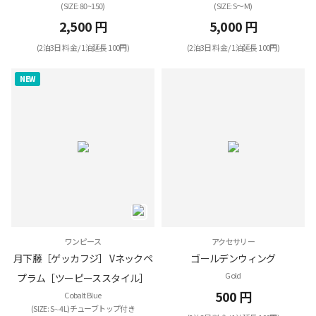
(SIZE: 80~150)
(SIZE: S～M)
2,500 円
5,000 円
(2泊3日 料金 / 1泊延長 100円)
(2泊3日 料金 / 1泊延長 100円)
NEW
ワンピース
アクセサリー
月下藤［ゲッカフジ］ Vネックペ
ゴールデンウィング
Gold
プラム［ツーピーススタイル］
500 円
Cobalt Blue
(SIZE: S∼4L)チューブトップ付き