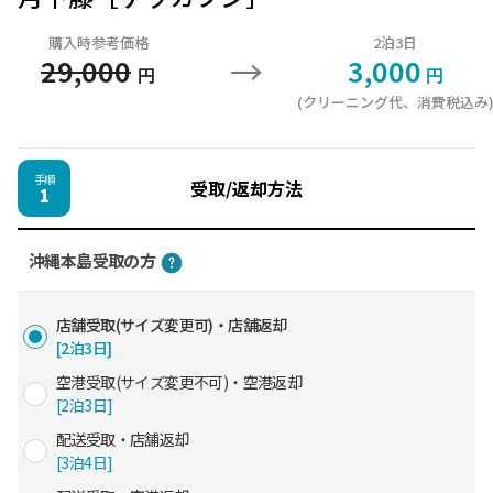
購入時参考価格
2泊3日
→
29,000
3,000
円
円
(クリーニング代、消費税込み
手順
受取/返却方法
1
沖縄本島受取の方
店舗受取(サイズ変更可)・店舗返却
[2泊3日]
空港受取(サイズ変更不可)・空港返却
[2泊3日]
配送受取・店舗返却
[3泊4日]