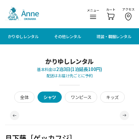
メニューに移動
本文に移動
アクセス
カート
メニュー
かりゆしレンタル
その他レンタル
琉装・韓服レンタル
かりゆしレンタル
2泊3日(1泊延長100円)
基本料金は
配送はお届け先ごとに予約
全体
シャツ
ワンピース
キッズ
月下藤［ゲッカフジ］