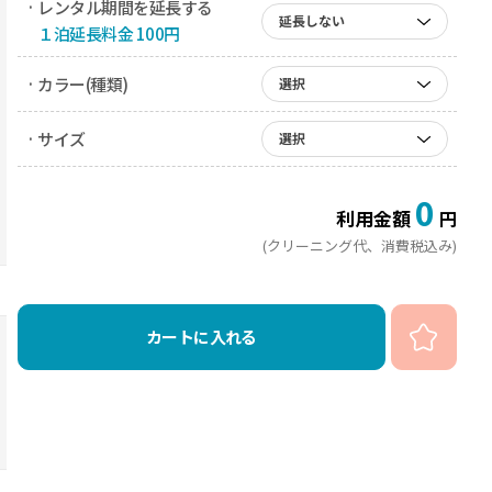
· レンタル期間を延長する
延長しない
１泊延長料金 100円
· カラー(種類)
選択
· サイズ
選択
0
利用金額
円
(クリーニング代、消費税込み)
カートに入れる