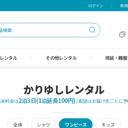
メニューに移動
本文に移動
ログイン
新規
レンタル
その他レンタル
琉装・韓服
かりゆしレンタル
2泊3日(1泊延長100円)
基本料金は
/
配送はお届け先ごとに予
全体
シャツ
ワンピース
キッズ