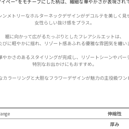
繊細な華やかさが表現され
“イペー”をモチーフにした柄は、
シンメトリーなホルターネックデザインがデコルテを美しく見
女性らしい抜け感をプラス。
裾に向かって広がるたっぷりとしたフレアシルエットは、
たびに軽やかに揺れ、リゾート感あふれる優雅な雰囲気を纏い
華やかさのあるスタイリングが完成し、リゾートシーンやパー
特別なお出かけにもおすすめ。
なカラーリングと大胆なフラワーデザインが魅力の主役級ワン
range
伸縮性
り
厚み