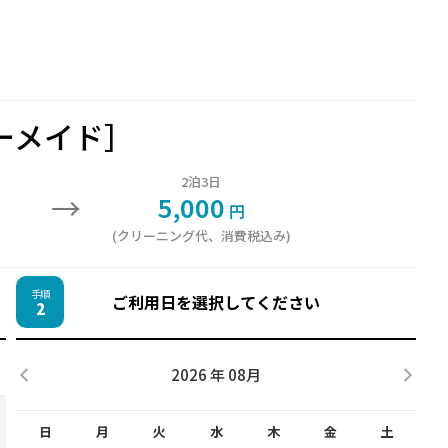
ーメイド］
2泊3日
→
5,000
円
(クリーニング代、消費税込み)
手順
ご利用日を選択してください
2
2026 年 08月
日
月
火
水
木
金
土