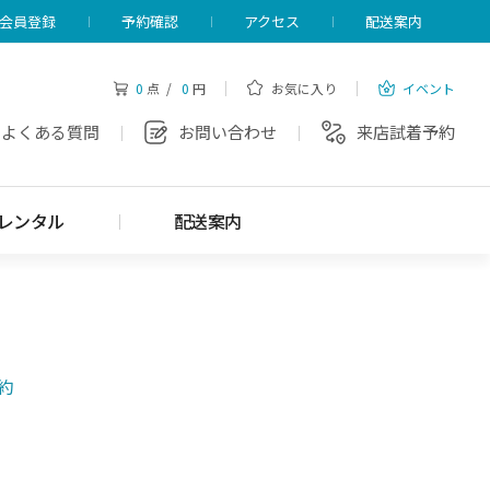
会員登録
予約確認
アクセス
配送案内
0
点 /
0
円
お気に入り
イベント
よくある質問
お問い合わせ
来店試着予約
レンタル
配送案内
約