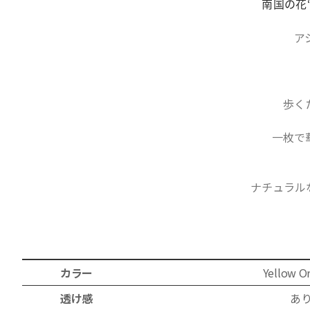
南国の花
ア
歩く
一枚で
ナチュラル
カラー
Yellow
O
透け感
あ