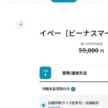
イペー［ビーナスマ
購入時参考価格
59,000
円
手順
受取/返却方法
1
沖縄本島受取の方
店舗受取(サイズ変更可)・店舗返却
[2泊3日]