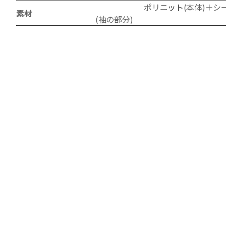
ポリ
ニット
(本体)＋シ
素材
(袖の