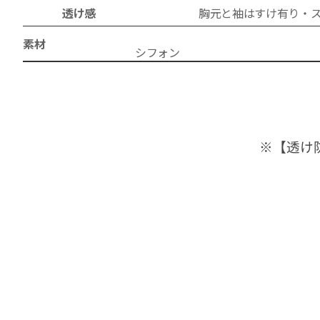
透け感
胸元と袖はすけ有り・
素材
シフ
※【透け