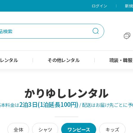
メニューに移動
本文に移動
ログイン
新規
レンタル
その他レンタル
琉装・韓服
かりゆしレンタル
2泊3日(1泊延長100円)
基本料金は
/
配送はお届け先ごとに予
全体
シャツ
ワンピース
キッズ