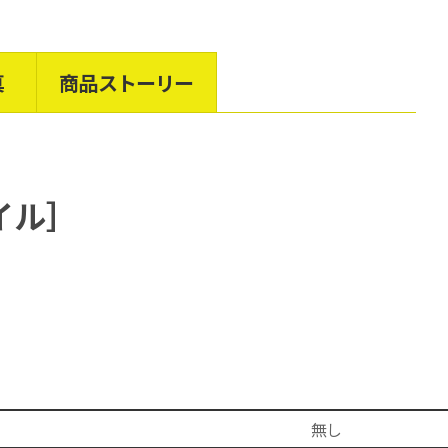
真
商品ストーリー
イル］
無し