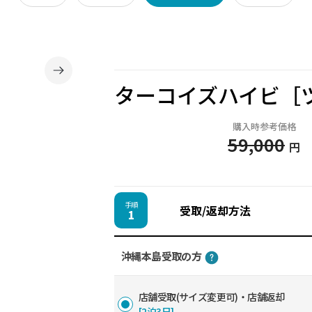
ターコイズハイビ［
購入時参考価格
59,000
円
手順
受取/返却方法
1
沖縄本島受取の方
店舗受取(サイズ変更可)・店舗返却
[2泊3日]