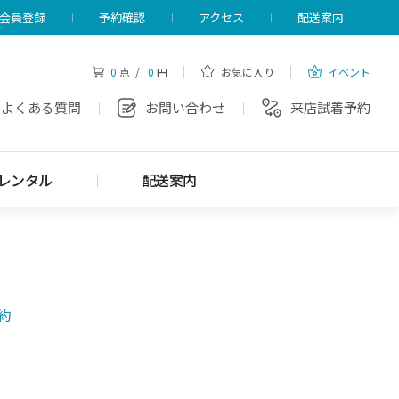
会員登録
予約確認
アクセス
配送案内
0
点 /
0
円
お気に入り
イベント
よくある質問
お問い合わせ
来店試着予約
レンタル
配送案内
約