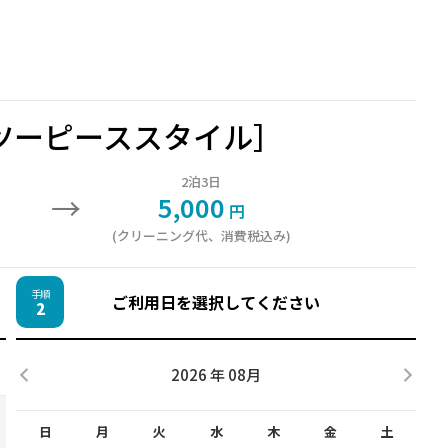
ツーピーススタイル］
2泊3日
→
5,000
円
(クリーニング代、消費税込み)
手順
ご利用日を選択してください
2
2026 年 08月
日
月
火
水
木
金
土