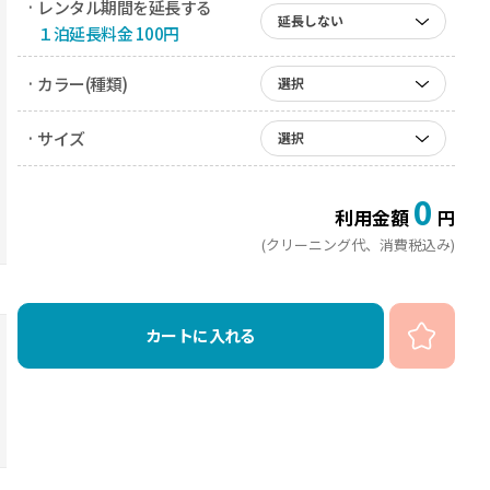
· レンタル期間を延長する
延長しない
１泊延長料金 100円
· カラー(種類)
選択
· サイズ
選択
0
利用金額
円
(クリーニング代、消費税込み)
カートに入れる