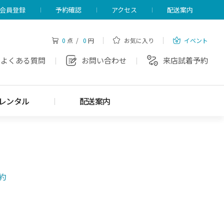
会員登録
予約確認
アクセス
配送案内
0
点 /
0
円
お気に入り
イベント
よくある質問
お問い合わせ
来店試着予約
レンタル
配送案内
約