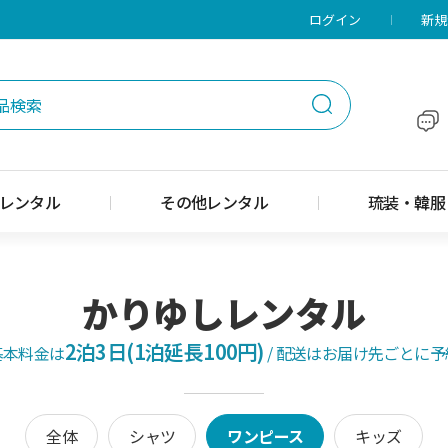
メニューに移動
本文に移動
ログイン
新規
レンタル
その他レンタル
琉装・韓服
かりゆしレンタル
2泊3日(1泊延長100円)
基本料金は
/
配送はお届け先ごとに予
全体
シャツ
ワンピース
キッズ