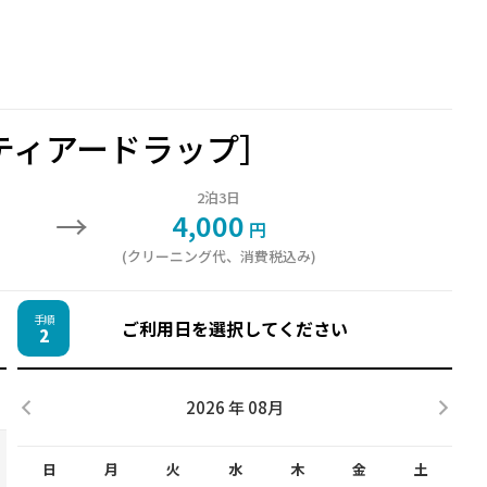
ティアードラップ］
2泊3日
→
4,000
円
(クリーニング代、消費税込み)
手順
ご利用日を選択してください
2
2026 年 08月
日
月
火
水
木
金
土