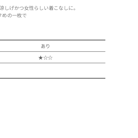
涼しげかつ女性らしい着こなしに。
すめの一枚で
あり
★☆☆
ット