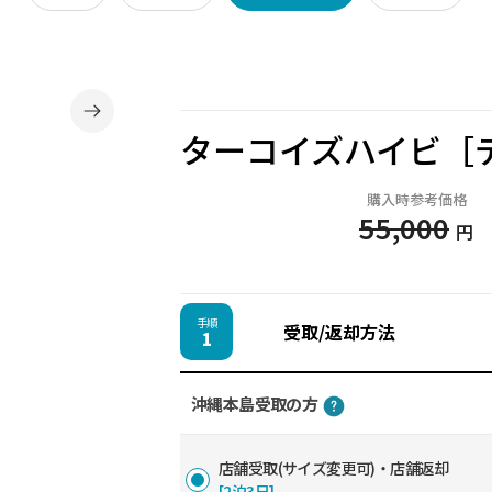
ターコイズハイビ［
購入時参考価格
55,000
円
手順
受取/返却方法
1
沖縄本島受取の方
店舗受取(サイズ変更可)・店舗返却
[2泊3日]