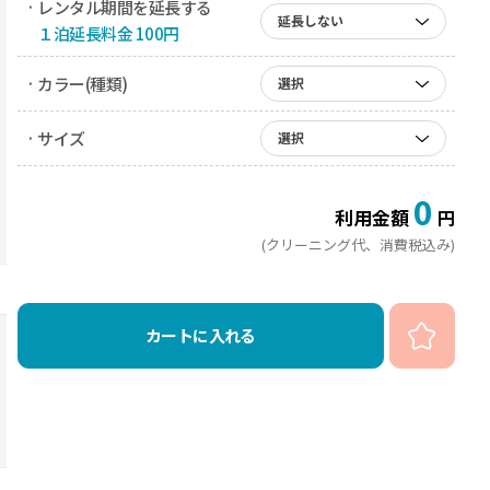
· レンタル期間を延長する
延長しない
１泊延長料金 100円
· カラー(種類)
選択
· サイズ
選択
0
利用金額
円
(クリーニング代、消費税込み)
カートに入れる