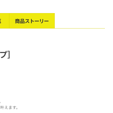
真
商品ストーリー
プ
］
。
叶えます。