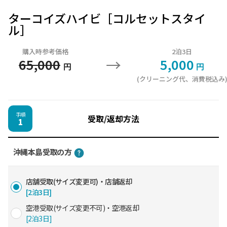
ターコイズハイビ［コルセットスタイ
ル］
購入時参考価格
2泊3日
→
65,000
5,000
円
円
(クリーニング代、消費税込み
手順
受取/返却方法
1
沖縄本島受取の方
店舗受取(サイズ変更可)・店舗返却
[2泊3日]
空港受取(サイズ変更不可)・空港返却
[2泊3日]