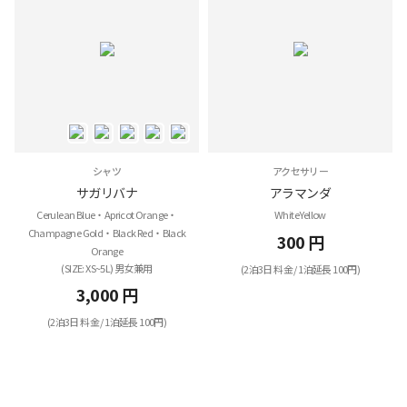
シャツ
アクセサリー
サガリバナ
アラマンダ
Cerulean Blue・Apricot Orange・
White Yellow
Champagne Gold・Black Red・Black
300 円
Orange
(SIZE: XS~5L) 男女兼用
(2泊3日 料金 / 1泊延長 100円)
3,000 円
(2泊3日 料金 / 1泊延長 100円)