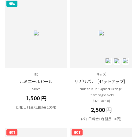
NEW
靴
キッズ
ルミエールヒール
サガリバナ［セットアップ］
Silver
Cerulean Blue・Apricot Orange・
Champagne Gold
1,500 円
(SIZE: 70~90)
(2泊3日 料金 / 1泊延長 100円)
2,500 円
(2泊3日 料金 / 1泊延長 100円)
HOT
HOT