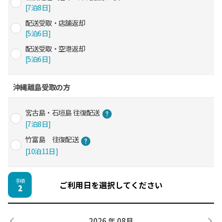
[7泊8日]
配送受取・店舗返却
[5泊6日]
配送受取・空港返却
[5泊6日]
沖縄離島受取の方
宮古島・石垣島 往復配送
[7泊8日]
竹富島 往復配送
[10泊11日]
手順
ご利用日を選択してください
2
2026 年 08月