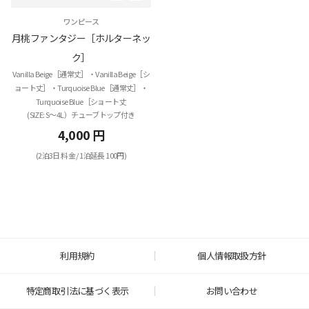
ワンピース
月桃ファンタジー［ホルターネッ
ク］
Vanilla Beige［通常丈］・Vanilla Beige［シ
ョート丈］・Turquoise Blue［通常丈］・
Turquoise Blue［ショート丈
(SIZE: S～4L）チューブトップ付き
4,000 円
(2泊3日 料金 / 1泊延長 100円)
利用規約
個人情報取扱方針
特定商取引法に基づく表示
お問い合わせ