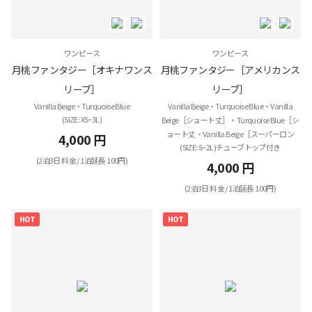
ワンピース
ワンピース
月桃ファンタジー［オキナワンス
月桃ファンタジー［アメリカンス
リーブ］
リーブ］
Vanilla Beige・Turquoise Blue
Vanilla Beige・Turquoise Blue・Vanilla
(SIZE: XS~3L)
Beige［ショート丈］・Turquoise Blue［シ
ョート丈・Vanilla Beige［スーパーロン
4,000 円
(SIZE: S~2L)チューブトップ付き
(2泊3日 料金 / 1泊延長 100円)
4,000 円
(2泊3日 料金 / 1泊延長 100円)
HOT
HOT