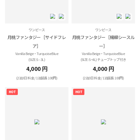
ワンピース
ワンピース
月桃ファンタジー［サイドフレ
月桃ファンタジー［楊柳シースル
ア］
ー］
Vanilla Beige・Turquoise Blue
Vanilla Beige・Turquoise Blue
(SIZE:S∼3L)
(SIZE: S~4L) チューブトップ付き
4,000 円
4,000 円
(2泊3日 料金 / 1泊延長 100円)
(2泊3日 料金 / 1泊延長 100円)
HOT
HOT