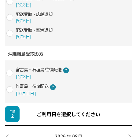
[7泊8日]
配送受取・店舗返却
[5泊6日]
配送受取・空港返却
[5泊6日]
沖縄離島受取の方
宮古島・石垣島 往復配送
[7泊8日]
竹富島 往復配送
[10泊11日]
手順
ご利用日を選択してください
2
2026 年 08月