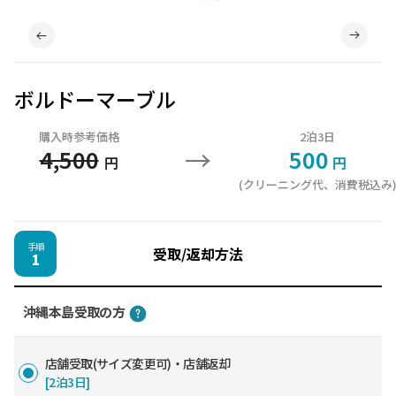
ボルドーマーブル
購入時参考価格
2泊3日
→
4,500
500
円
円
(クリーニング代、消費税込み
手順
受取/返却方法
1
沖縄本島受取の方
店舗受取(サイズ変更可)・店舗返却
[2泊3日]