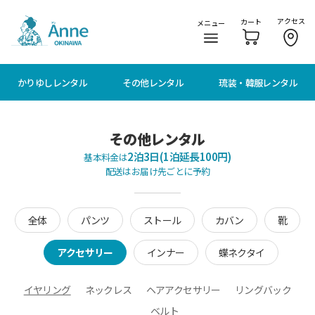
メニューに移動
本文に移動
アクセス
カート
メニュー
かりゆしレンタル
その他レンタル
琉装・韓服レンタル
その他レンタル
2泊3日(1泊延長100円)
基本料金は
配送はお届け先ごとに予約
全体
パンツ
ストール
カバン
靴
アクセサリー
インナー
蝶ネクタイ
イヤリング
ネックレス
ヘアアクセサリー
リングバック
ベルト