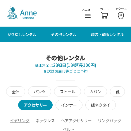
メニューに移動
本文に移動
アクセス
カート
メニュー
かりゆしレンタル
その他レンタル
琉装・韓服レンタル
その他レンタル
2泊3日(1泊延長100円)
基本料金は
配送はお届け先ごとに予約
全体
パンツ
ストール
カバン
靴
アクセサリー
インナー
蝶ネクタイ
イヤリング
ネックレス
ヘアアクセサリー
リングバック
ベルト