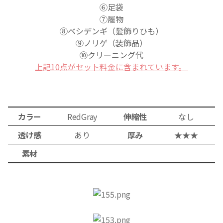
⑥足袋
⑦
履物
⑧ベシデンギ
（
髪飾りひも
）
⑨
ノリゲ（装飾品）
⑩クリーニング
代
上記10点がセット料金に含まれています。
カラー
RedGray
伸縮性
なし
透け感
あり
厚み
★★★
素材