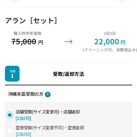
アラン［セット］
購入時参考価格
2泊3日
→
75,000
22,000
円
円
(クリーニング代、消費税込み
手順
受取/返却方法
1
沖縄本島受取の方
店舗受取(サイズ変更可)・店舗返却
[2泊3日]
空港受取(サイズ変更不可)・空港返却
[2泊3日]