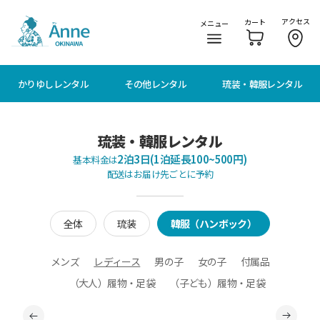
メニューに移動
本文に移動
アクセス
カート
メニュー
かりゆしレンタル
その他レンタル
琉装・韓服レンタル
琉装・韓服レンタル
2泊3日(1泊延長100~500円)
基本料金は
配送はお届け先ごとに予約
全体
琉装
韓服（ハンボック）
メンズ
レディース
男の子
女の子
付属品
（大人）履物・足袋
（子ども）履物・足袋