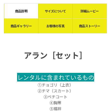
商品説明
サイズについて
詳細ムービー
商品ギャラリー
お客様の写真
商品ストーリー
アラン［セット］
レンタルに含まれているもの
①
チョゴリ（上衣）
②
チマ（スカート）
③
ペチコート
④
胸帯
⑤
襦袢