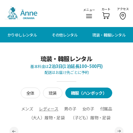
メニューに移動
本文に移動
アクセス
カート
メニュー
かりゆしレンタル
その他レンタル
琉装・韓服レンタル
琉装・韓服レンタル
2泊3日(1泊延長100~500円)
基本料金は
配送はお届け先ごとに予約
全体
琉装
韓服（ハンボック）
メンズ
レディース
男の子
女の子
付属品
（大人）履物・足袋
（子ども）履物・足袋