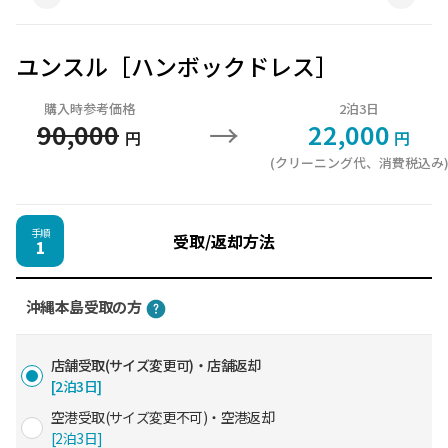
ユンスル［ハンボックドレス］
購入時参考価格
2泊3日
→
90,000
22,000
円
円
(クリーニング代、消費税込み
手順
受取/返却方法
1
沖縄本島受取の方
店舗受取(サイズ変更可)・店舗返却
[2泊3日]
空港受取(サイズ変更不可)・空港返却
[2泊3日]