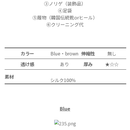
③
ノリゲ（装飾品）
④
足袋
⑤
履物（韓国伝統靴orヒール）
⑥クリーニング代
カラー
Blue・brown
伸縮性
無し
透け感
あり
厚み
★☆☆
素材
シルク100％
Blue