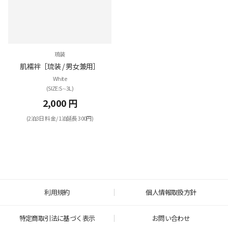
琉装
肌襦袢［琉装 / 男女兼用］
White
(SIZE:S∼3Ⅼ)
2,000 円
(2泊3日 料金 / 1泊延長 300円)
利用規約
個人情報取扱方針
特定商取引法に基づく表示
お問い合わせ