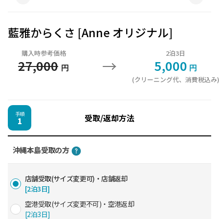
藍雅からくさ [Anne オリジナル]
購入時参考価格
2泊3日
→
27,000
5,000
円
円
(クリーニング代、消費税込み
手順
受取/返却方法
1
沖縄本島受取の方
店舗受取(サイズ変更可)・店舗返却
[2泊3日]
空港受取(サイズ変更不可)・空港返却
[2泊3日]