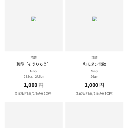
琉装
琉装
蒼龍［そうりゅう］
和モダン雪駄
Navy
Navy
26.5㎝、27.5㎝
26cm
1,000 円
1,000 円
(2泊3日 料金 / 1泊延長 100円)
(2泊3日 料金 / 1泊延長 100円)