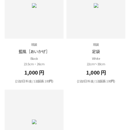
琉装
琉装
藍風［あいかぜ］
足袋
Black
White
23.5cm・26cm
22cm～30cm
1,000 円
1,000 円
(2泊3日 料金 / 1泊延長 100円)
(2泊3日 料金 / 1泊延長 100円)