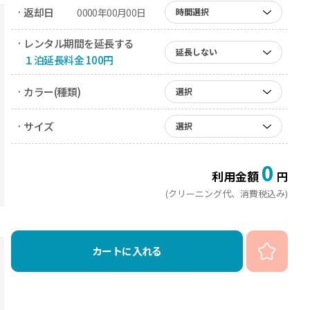
· 返却日
0000年00月00日
時間選択
· レンタル期間を延長する
延長しない
１泊延長料金 100円
· カラー(種類)
選択
· サイズ
選択
0
利用金額
円
(クリーニング代、消費税込み)
カートに入れる