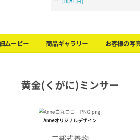
[10泊11日]
細ムービー
商品ギャラリー
お客様の写
黄金(くがに)ミンサー
Anneオリジナルデザイン
二部式
着物