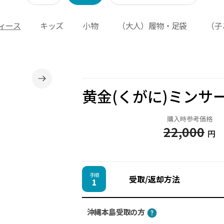
ィース
キッズ
小物
（大人）履物・足袋
（子
黄金(くがに)ミンサー 
購入時参考価格
22,000
円
手順
受取/返却方法
1
沖縄本島受取の方