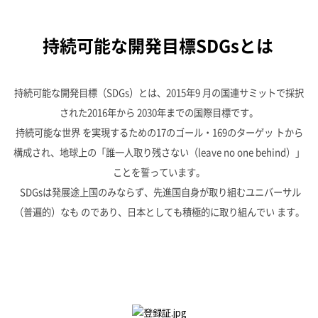
持続可能な開発目標SDGsとは
持続可能な開発目標（
SDGs
）とは、
2015
年
9
月の国連サミットで採択
された
2016
年から
2030
年までの国際目標です。
持続可能な世界 を実現するための
17
のゴール・
169
のターゲッ トから
構成され、
地球上の「誰一人取り残さない（
leave no one behind
）」
ことを誓っています。
SDGs
は発展途上国のみならず、先進国自身が取り組むユニバーサル
（普遍的）なも のであり、日本としても積極的に取り組んでい ます。