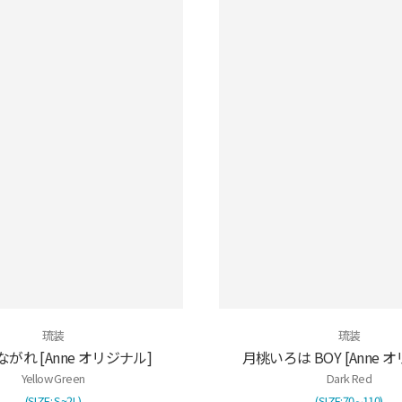
琉装
琉装
がれ [Anne オリジナル]
月桃いろは BOY [Anne 
Yellow Green
Dark Red
(SIZE: S~2Ⅼ)
(SIZE:70∼110)