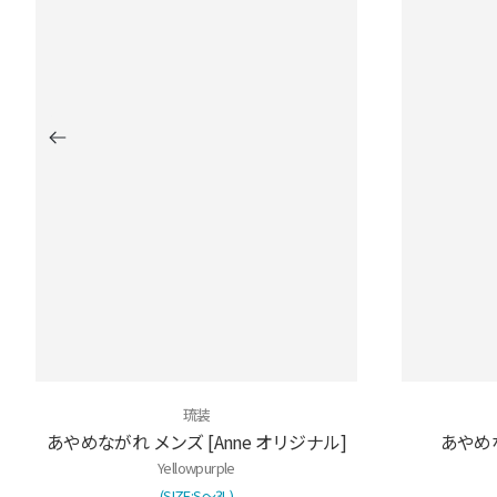
琉装
あやめながれ メンズ [Anne オリジナル]
あやめな
Yellowpurple
(SIZE:S～3L)