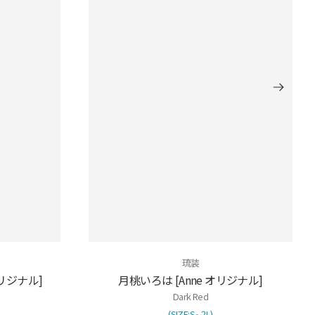
琉装
オリジナル]
月桃いろは [Anne オリジナル]
Dark Red
(SIZE:S∼2Ⅼ)