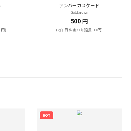
ル
アンバーカスケード
Goldbrown
500 円
0円)
(2泊3日 料金 / 1泊延長 100円)
HOT