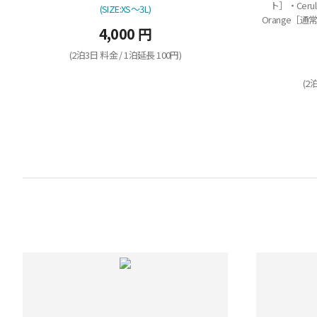
ト］・Cerul
(SIZE:XS～3L)
Orange［通常
4,000 円
(2泊3日 料金 / 1泊延長 100円)
(2