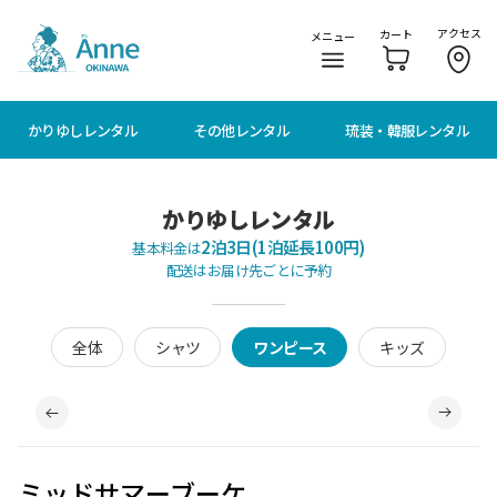
メニューに移動
本文に移動
アクセス
カート
メニュー
かりゆしレンタル
その他レンタル
琉装・韓服レンタル
かりゆしレンタル
2泊3日(1泊延長100円)
基本料金は
配送はお届け先ごとに予約
全体
シャツ
ワンピース
キッズ
ミッドサマーブーケ