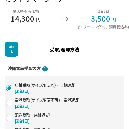
購入時参考価格
2泊3日
→
14,300
3,500
円
円
(クリーニング代、消費税込み
手順
受取/返却方法
1
沖縄本島受取の方
店舗受取(サイズ変更可)・店舗返却
[2泊3日]
空港受取(サイズ変更不可)・空港返却
[2泊3日]
配送受取・店舗返却
[3泊4日]