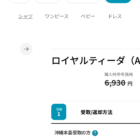
シャツ
ワンピース
ベビー
ドレス
ロイヤルティーダ（
購入時参考価格
6,930
円
手順
受取/返却方法
1
沖縄本島受取の方