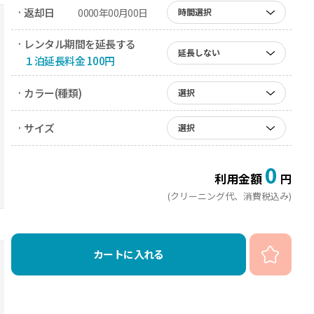
· 返却日
0000年00月00日
時間選択
· レンタル期間を延長する
延長しない
１泊延長料金 100円
· カラー(種類)
選択
· サイズ
選択
0
利用金額
円
(クリーニング代、消費税込み)
カートに入れる