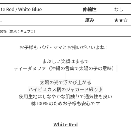
te Red / White Blue
伸縮性
なし
し
厚み
★★☆
100%（裏地：キュプラ）
​
お子様も パパ・ママとお揃いがいいよね！
まぶしい笑顔はまるで
ティーダヌファ（沖縄の言葉で太陽の子の意味）
太陽の光で浮かび上がる
ハイビスカス柄のジャガード織り♪
使用生地はしなやかな肌触りで通気性も良い
綿100％のためお子様も安心です
White Red