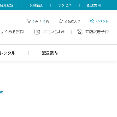
会員登録
予約確認
アクセス
配送案内
0
点 /
0
円
お気に入り
イベント
よくある質問
お問い合わせ
来店試着予約
レンタル
配送案内
約