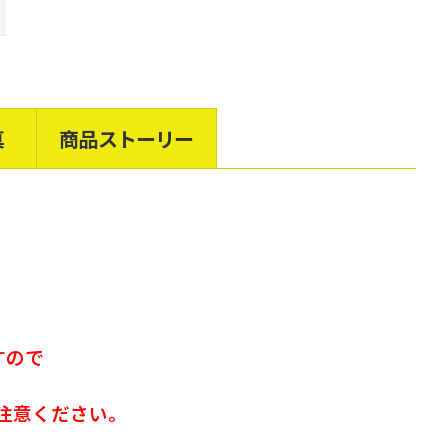
真
商品ストーリー
すので
注意ください。