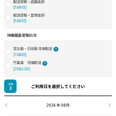
配送受取・店舗返却
[5泊6日]
配送受取・空港返却
[5泊6日]
沖縄離島受取の方
宮古島・石垣島 往復配送
[7泊8日]
竹富島 往復配送
[10泊11日]
手順
ご利用日を選択してください
2
2026 年 08月