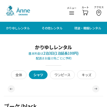
メニューに移動
本文に移動
アクセス
カート
メニュー
かりゆしレンタル
その他レンタル
琉装・韓服レンタル
かりゆしレンタル
2泊3日(1泊延長100円)
基本料金は
配送はお届け先ごとに予約
全体
シャツ
ワンピース
キッズ
ブーケ/black