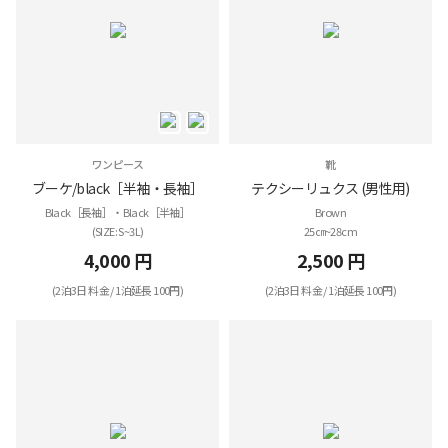
ワンピース
靴
ブーケ/black［半袖・長袖］
テクシーリュクス (男性用)
Black［長袖］・Black［半袖］
Brown
(SIZE: S~3L)
25㎝~28cm
4,000 円
2,500 円
(2泊3日 料金 / 1泊延長 100円)
(2泊3日 料金 / 1泊延長 100円)